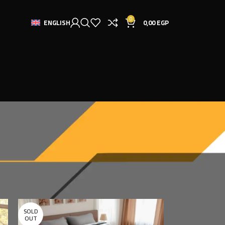
0
0,00
EGP
ENGLISH
9
12
18
24
SOLD
OUT