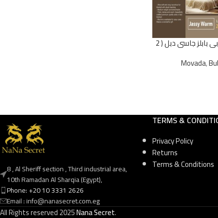
بطانية موفادا كلاود شبابى بابلز جاسى دبل ( 2
ية
Movada
,
Bu
TERMS & CONDITI
Privacy Policy
Returns
Terms & Conditions
8 , Al Sheriff section , Third industrial area,
10th Ramadan Al Sharqia (Egypt),
Phone: +20 10 3331 2626
Email : info@nanasecret.com.eg
All Rights reserved
2025
Nana Secret
.