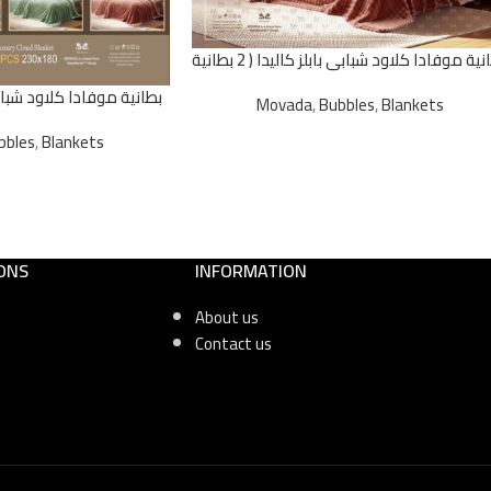
بطانية موفادا كلاود شبابى بابلز كاليدا ( 2 بطانية
)
Movada
,
Bubbles
,
Blankets
بطان )
bbles
,
Blankets
ONS
INFORMATION
About us
Contact us