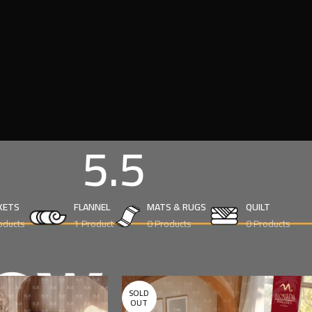
5.5
KETS
FLANNEL
MATS & RUGS
QUILT
oducts
1 Product
0 Products
0 Products
ht
5.5
Show
SOLD
OUT