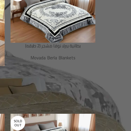
بطانية بيرلا نوفا مشجر (2 طبقه)
Movada
,
Berla
,
Blankets
SOLD
OUT