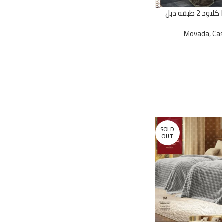
بطانية موفادا كسكادا كلاود 2 طبقه دبل
Movada
,
Ca
SOLD
OUT