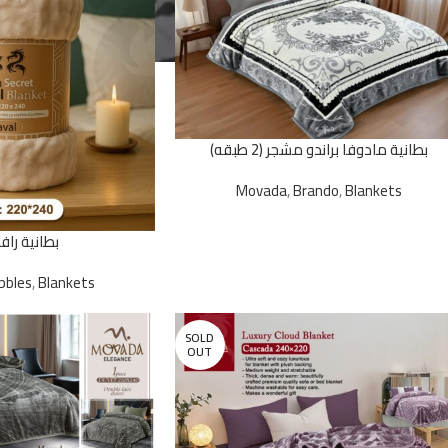
بطانية مادوفا براندو مشجر (2 طبقه)
Movada
,
Brando
,
Blankets
بطانية رافا
bbles
,
Blankets
SOLD
OUT