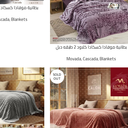
فيس(2*1) سادة
scada
,
Blankets
بطانية موفادا كسكادا كلاود 2 طبقه دبل
فيس(2*1) مشجر
Movada
,
Cascada
,
Blankets
SOLD
OUT