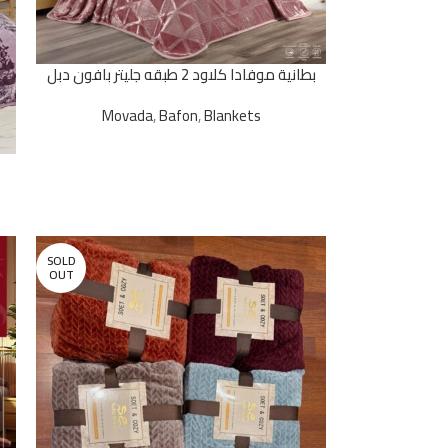
بطانية موفادا كلاود 2 طبقه جليتر بافون دبل
فيس(2*1)
Movada
,
Bafon
,
Blankets
SOLD
OUT