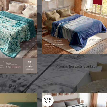
بطانية بورجادا
Movada
,
Borgada
,
Blankets
بطانية فينت )
bbles
,
Blankets
SOLD
OUT