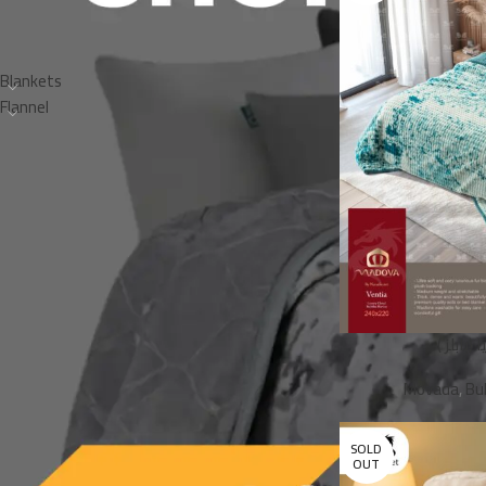
FILTER BY CATEGORY
Blankets
Flannel
STOCK STATUS
On sale
In stock
يا (بابلز
Movada
,
Bu
SOLD
OUT