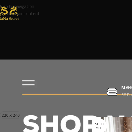
Skip to navigation
Skip to main content
BLAN
58 Pr
FILTER BY SIZE
Home
Product Weig
220 X 240
12
SOLD
OUT